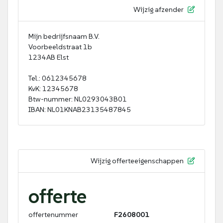
Wijzig afzender
Mijn bedrijfsnaam B.V.
Voorbeeldstraat 1b
1234AB Elst
Tel.: 0612345678
KvK: 12345678
Btw-nummer: NL0293043B01
IBAN: NL01KNAB23135487845
Wijzig offerteeigenschappen
offerte
offertenummer
F2608001